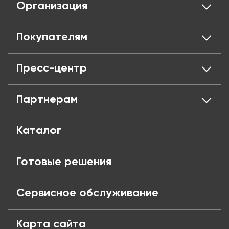
Организация
О нас
Покупателям
Отзывы
Сертификаты
Личный кабинент
Пресс-центр
Адреса магазинов
Оплата и кредит
Вакансии
Доставка
Новости
Партнерам
Политика конфиденциальности
Обмен и возврат
Блог
Публичная оферта
Частые вопросы
Поставщикам
Каталог
Готовые решения
Сервисное обслуживание
Карта сайта