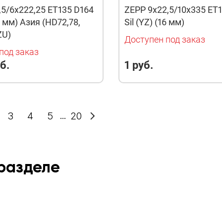
,5/6x222,25 ET135 D164
ZEPP 9x22,5/10x335 ET
12 мм) Азия (HD72,78,
Sil (YZ) (16 мм)
ZU)
Доступен под заказ
под заказ
б.
1 руб.
3
4
5
20
 разделе