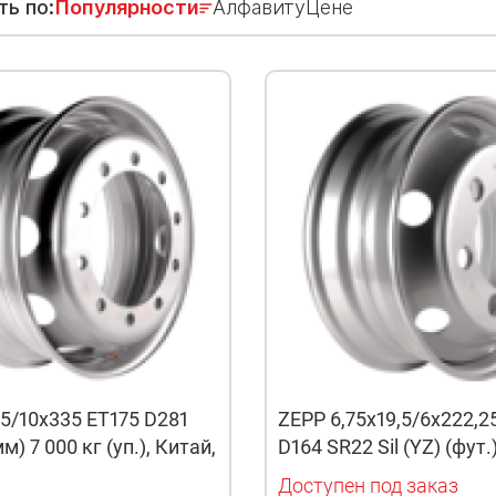
ть по:
Популярности
Алфавиту
Цене
5/10x335 ET175 D281
ZEPP 6,75x19,5/6x222,2
мм) 7 000 кг (уп.), Китай,
D164 SR22 Sil (YZ) (фут.
Доступен под заказ