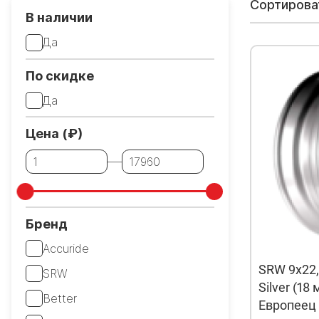
Сортирова
В наличии
Да
По скидке
Да
Цена (₽)
Бренд
Accuride
SRW 9x22,
SRW
Silver (18 
Better
Европеец