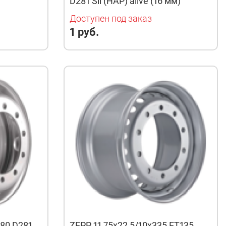
D281 Sil (HAP) alive (16 мм)
Доступен под заказ
1 руб.
180 D281
ZEPP 11,75x22,5/10x335 ET135