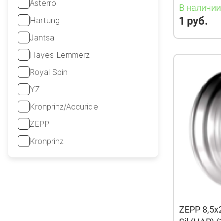
Asterro
В наличи
1 руб.
Hartung
Jantsa
Hayes Lemmerz
Royal Spin
YZ
Kronprinz/Accuride
ZEPP
Kronprinz
ZEPP 8,5x