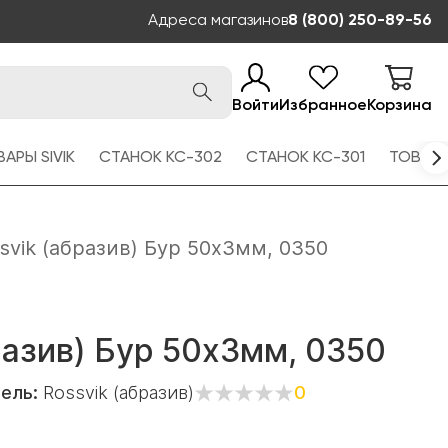
Адреса магазинов
8 (800) 250-89-56
Войти
Избранное
Корзина
АРЫ SIVIK
СТАНОК КС-302
СТАНОК КС-301
ТОВАРЫ
svik (абразив) Бур 50х3мм, 0350
разив) Бур 50х3мм, 0350
тель:
Rossvik (абразив)
0