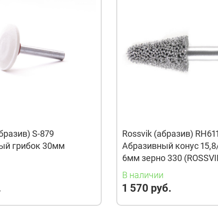
абразив) S-879
Rossvik (абразив) RH61
ый грибок 30мм
Абразивный конус 15,8
6мм зерно 330 (ROSSVI
и
В наличии
.
1 570 руб.