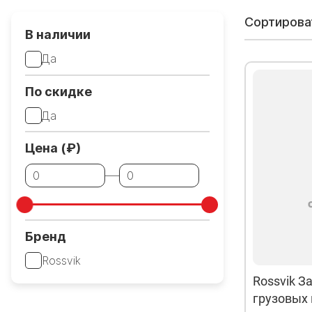
Сортирова
В наличии
Да
По скидке
Да
Цена (₽)
Бренд
Rossvik
Rossvik З
грузовых к