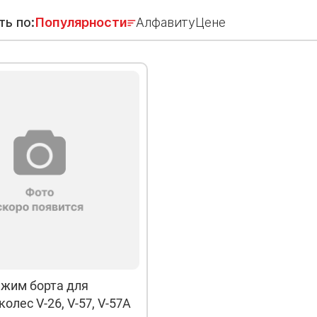
ть по:
Популярности
Алфавиту
Цене
ажим борта для
олес V-26, V-57, V-57A