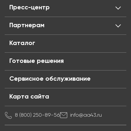
Сертификаты
Личный кабинент
Пресс-центр
Адреса магазинов
Оплата и кредит
Вакансии
Доставка
Новости
Партнерам
Политика конфиденциальности
Обмен и возврат
Блог
Публичная оферта
Частые вопросы
Поставщикам
Каталог
Готовые решения
Сервисное обслуживание
Карта сайта
8 (800) 250-89-56
info@aa43.ru