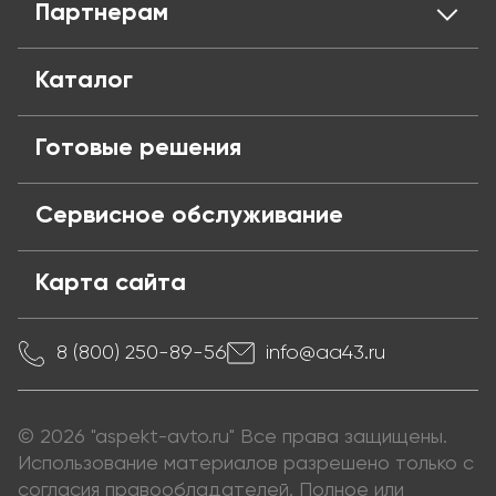
Партнерам
Политика конфиденциальности
Обмен и возврат
Блог
Публичная оферта
Частые вопросы
Поставщикам
Каталог
Готовые решения
Сервисное обслуживание
Карта сайта
8 (800) 250-89-56
info@aa43.ru
© 2026 "aspekt-avto.ru" Все права защищены.
Использование материалов разрешено только с
согласия правообладателей. Полное или