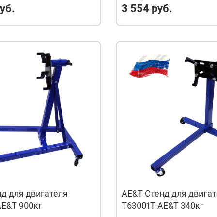
уб.
3 554 руб.
д для двигателя
AE&T Стенд для двигат
AE&T 900кг
T63001T AE&T 340кг