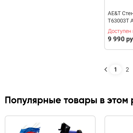
AE&T Стен
T63003T 
Доступен 
9 990 ру
1
2
Популярные товары в этом