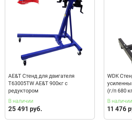
AE&T Стенд для двигателя
WDK Стен
T63005TW AE&T 900кг с
усиленны
редуктором
(г/п 680 к
В наличии
В наличи
25 491 руб.
11 476 р