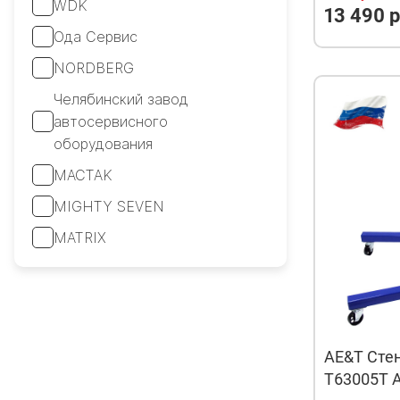
WDK
13 490 р
Ода Сервис
NORDBERG
Челябинский завод
автосервисного
оборудования
MACTAK
MIGHTY SEVEN
MATRIX
AE&T Стен
T63005T 