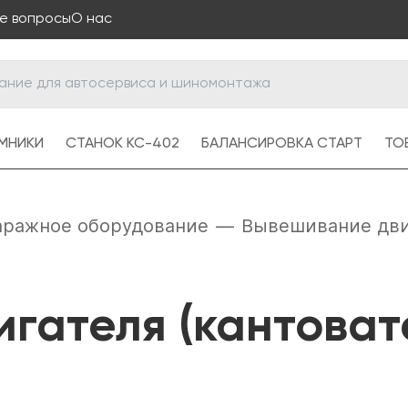
е вопросы
О нас
МНИКИ
СТАНОК КС-402
БАЛАНСИРОВКА СТАРТ
ТОВ
аражное оборудование
—
Вывешивание двиг
гателя (кантоват