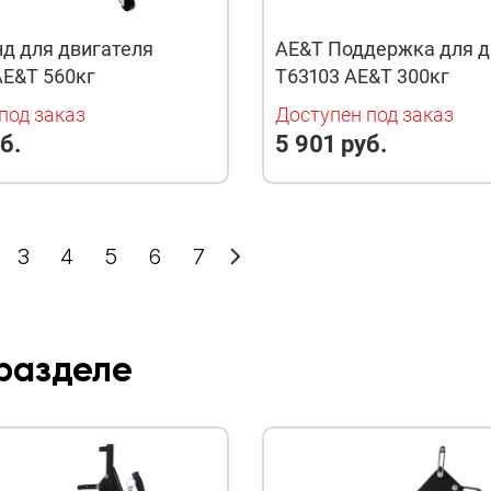
д для двигателя
AE&T Поддержка для д
AE&T 560кг
T63103 AE&T 300кг
под заказ
Доступен под заказ
б.
5 901 руб.
3
4
5
6
7
 разделе