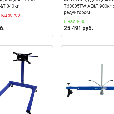
&T 340кг
T63005TW AE&T 900кг 
редуктором
под заказ
В наличии
б.
25 491 руб.