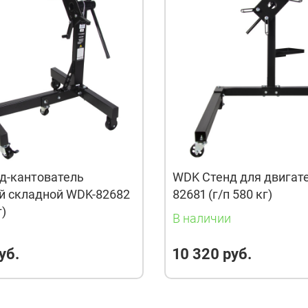
д-кантователь
WDK Стенд для двигат
й складной WDK-82682
82681 (г/п 580 кг)
г)
В наличии
и
уб.
10 320 руб.