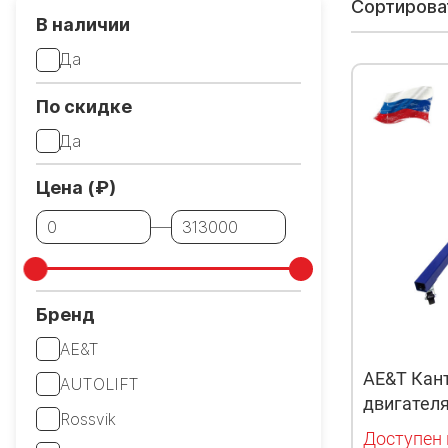
Сортирова
В наличии
Да
По скидке
Да
Цена (₽)
Бренд
AE&T
AE&T Кан
AUTOLIFT
двигателя
Rossvik
Доступен 