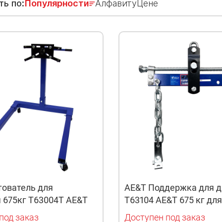
ть по:
Популярности
Алфавиту
Цене
тователь для
AE&T Поддержка для д
 675кг T63004T AE&T
T63104 AE&T 675 кг дл
под заказ
Доступен под заказ