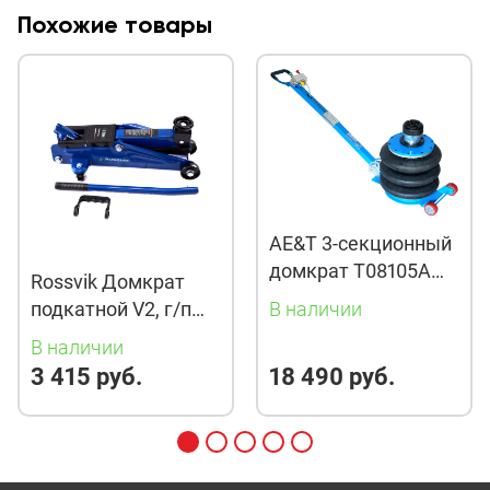
Похожие товары
AE&T 3-секционный
домкрат T08105A
Rossvik Домкрат
пневматический с
подкатной V2, г/п
В наличии
ручкой 5т AE&T
2,0т, 130-355мм
В наличии
3 415 руб.
18 490 руб.