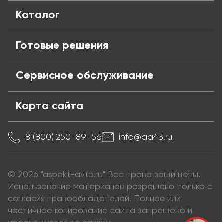
Публичная оферта
Частые вопросы
Поставщикам
Каталог
Готовые решения
Сервисное обслуживание
Карта сайта
8 (800) 250-89-56
info@aa43.ru
© 2026 "aspekt-avto.ru" Все права защищены.
Использование материалов разрешено только с
согласия правообладателей. Полное или
частичное копирование сайта запрещено и