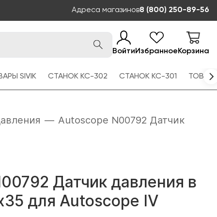
Адреса магазинов
8 (800) 250-89-56
Войти
Избранное
Корзина
АРЫ SIVIK
СТАНОК КС-302
СТАНОК КС-301
ТОВАРЫ
давления
—
Autoscope N00792 Датчик
N00792 Датчик давления в
35 для Autoscope IV