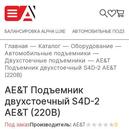
БАЛАНСИРОВКА ALPHA LUXE
АВТОМОБИЛЬНЫЕ ПОДЪЕ
Главная
—
Каталог
—
Оборудование
—
Автомобильные подъемники
—
Двухстоечные подъемники
—
AE&T
Подъемник двухстоечный S4D-2 AE&T
(220В)
AE&T Подъемник
двухстоечный S4D-2
AE&T (220В)
Под заказ
Производитель:
AE&T
0