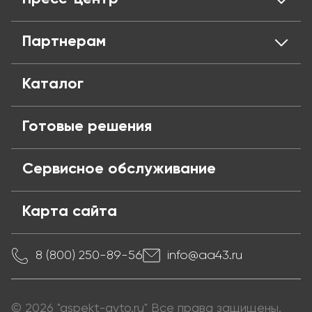
Адреса магазинов
Оплата и кредит
Вакансии
Доставка
Новости
Партнерам
Политика конфиденциальности
Обмен и возврат
Блог
Публичная оферта
Частые вопросы
Поставщикам
Каталог
Готовые решения
Сервисное обслуживание
Карта сайта
8 (800) 250-89-56
info@aa43.ru
© 2026 "aspekt-avto.ru" Все права защищены.